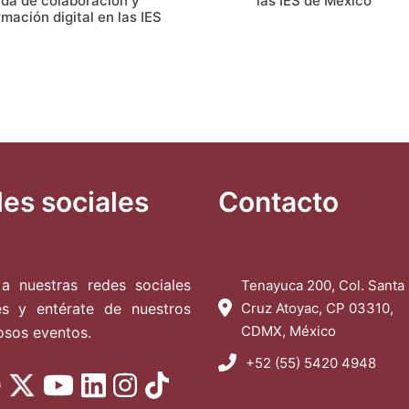
da de colaboración y
las IES de México
mación digital en las IES
es sociales
Contacto
a nuestras redes sociales
Tenayuca 200, Col. Santa
les y entérate de nuestros
Cruz Atoyac, CP 03310,
CDMX, México
osos eventos.
+52 (55) 5420 4948