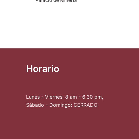
Palacio de Minería
la Informació
las Instituc
Superior en M
Horario
Lunes - Viernes: 8 am - 6:30 pm,
Sábado - Domingo: CERRADO