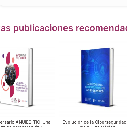
ras publicaciones recomenda
versario ANUIES-TIC: Una
Evolución de la Ciberseguridad