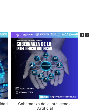
vidad
Gobernanza de la Inteligencia
Sesión de Ca
Artificial
Copi