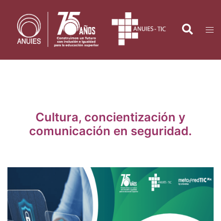
Saltar
al
Search
Tog
contenido
men
Cultura, concientización y
comunicación en seguridad.