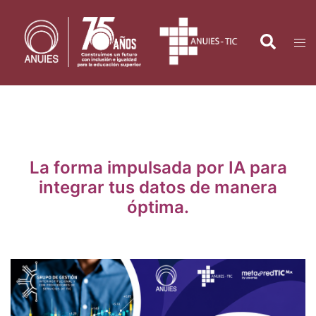
Saltar
al
Search
Tog
contenido
men
La forma impulsada por IA para
integrar tus datos de manera
óptima.