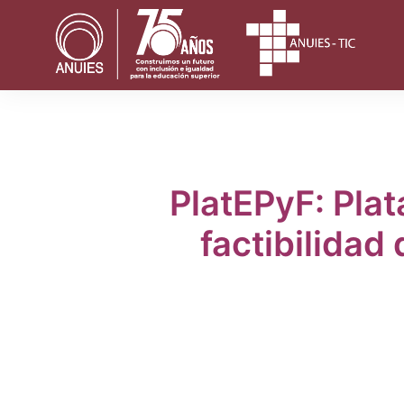
Saltar
al
contenido
PlatEPyF: Plat
factibilidad