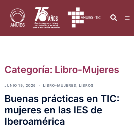
Saltar
al
Search
Tog
contenido
men
Categoría:
Libro-Mujeres
JUNIO 19, 2026
LIBRO-MUJERES
,
LIBROS
Buenas prácticas en TIC:
mujeres en las IES de
Iberoamérica